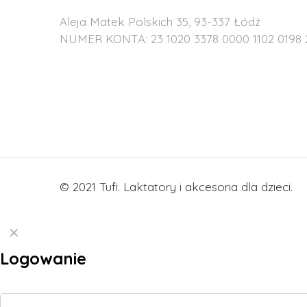
Aleja Matek Polskich 35, 93-337 Łódź
NUMER KONTA: 23 1020 3378 0000 1102 0198 
© 2021 Tufi. Laktatory i akcesoria dla dzieci.
✕
Logowanie