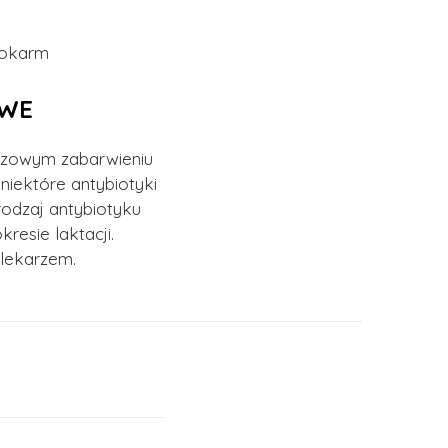
WE
ązowym zabarwieniu
niektóre antybiotyki
odzaj antybiotyku
resie laktacji.
 lekarzem.