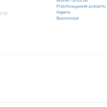
Butelki i smoczki
Przechowywanie pokarmu
Higiena
2727
Biustonosze